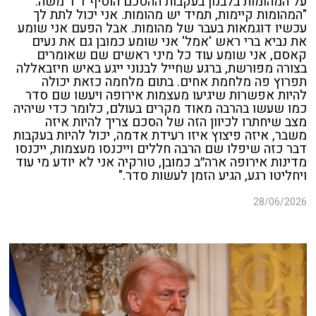
על המהומות בלבנון בעקבות ההסכם הוסיף ד"ר משה:
"המהומות קיימות, תמיד יש מהומות. אני יכול לתת לך
עכשיו דוגמאות בעבר של מהומות. אבל הפעם אני שומע
את נביא ברי ראש 'אמל' אני שומע כמובן גם את נעים
קאסם, אני שומע עוד כל מיני ראשים שם שאומרים
בצורה מפורשת, ברגע שחייל לבנוני ייגע באיש חיזבאללה
תפרוץ פה מלחמת אחים. בתום מלחמה כזאת יכולה
להיות אפשרות שיגיעו מעצמות אירופה ויעשו שם סדר
כמו שעשו בהרבה מאוד מקרים בעולם, כלומר כדי שיהיה
מצב שיחתרו לכיוון הזה של הסכם צריך להיות איזה
משבר, איזה פיצוץ איזו רעידת אדמה, יכול להיות בעקבות
דבר כזה שיפלו שם הרבה חללים וייכנסו מעצמות, ייכנסו
מדינות אירופה ארה״ב כמובן, טורקיה אני לא יודע מי עוד
ויחליטו רגע, הגיע הזמן לעשות סדר."
28/06/2026