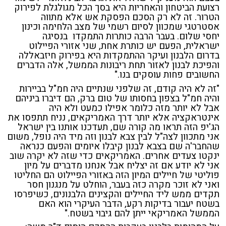
רצועת הביטחון והאחריות היא בסך הכל מגולגלת לפירוק
הטרור. זה לא רק הסכם הפסקת אש אלא מתווה
אסטרטגי שמכוון לסיום רשמי של מצב הלחימה וכינון
יחסי שלום. בעבר הרבה כותרות התמקדו בנסיגה
ישראלית, הפעם יש כותרת אחת, שני אזורי הפיילוט
בדרום הלבנון ועיקר ההתמקדות היא בפירוק חיזבאללה
והפיכת לבנון לאזור תחת ריבונות הממשל, אלה הדברים
החשובים פחות עוסקים בנו."
"זה לא היה קודם, זה שלפני שנתיים היה חמ"ל בביירות
והיה חמ"ל בצפון בחסותו של טום ברק, הם דיברו ביניהם
אבל לא יותר מזה כלומר אפילו כמעט ולא היה
אינטראקציה אלא יותר דרך האמריקאים, נניח תתפסו את
הג'יפ הזה תראו מה קורה שם, תעדכנו אותנו בין ישראל
אני מתכוון לצה"ל לבין צבא לבנון וזה מיד היה נופל, משום
שהחבר'ה שם בצבא לבנון קיבלו איומים והפעם כנראה
ינקטו צעדים אחרים. האמריקאים כדי שזה לא יקרה שוב
אני לא יודע אם זה יצליח אבל אנחנו מדברים על מיון
פוליטי של חיילים המיון הזה באזורי הפיילוט הם החליטו
ואני לא זוכר מקרה כזה בעבר, הוחלט על מנגנון חסר
תקדים ממש ליד החיילים והקצינים הלבנונים, כשיפרסו
בשטח יעבור בדיקות רקע,
הדבר העיקרי הוא
האם
הממשל האמריקאי
ייתן להם גיבוי בשטח."