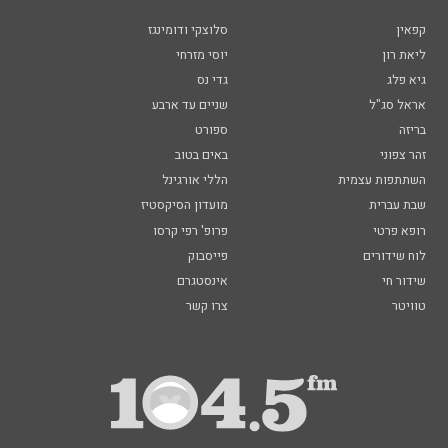
קפאין
סלוצקי ודומינגז
ליאת רון
יוסי מזרחי
גיא פלג
גדי נס
אראל סג"ל
שניים עד ארבע
בריזה
ספורט
זהר צפוני
באים בטוב
השתתפות עצמית
הללי אורגינל
שבת עברית
מועדון הסיקסטיז
רופא פרטי
פרופ' רפי קרסו
לוח שידורים
פייסבוק
שידור חי
אינסטגרם
טוויטר
צרו קשר