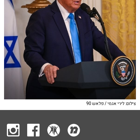
צילום: לירי אגמי / פלאש 90