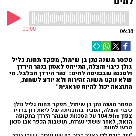
למים"
00:00
06:38
טפסר משנה נתן בן שימול, מפקד תחנת גליל
גולן כיבוי והצלה, התייחס לאסון בנהר הירדן
ולסכנה שבכניסה למים: "נהר הירדן מבלבל. מי
שלא נוקט משנה זהירות ולא יודע לשחות,
התוצאה יכול להיות טראגית"
טפסר משנה נתן בן שימול, מפקד תחנת גליל גולן
כיבוי והצלה, הסביר בתוכניתה של ליאת רון ברדיו
צפון 104.5fm על הסכנות שבנהר הירדן בתקופה
הזאת, לאחר ששתי נערות, תושבות הכפר אבו סנאן
טבעו למוות.
"עוד קודם לכן באזור קרוב, היו שני נערים ששחו בנהר