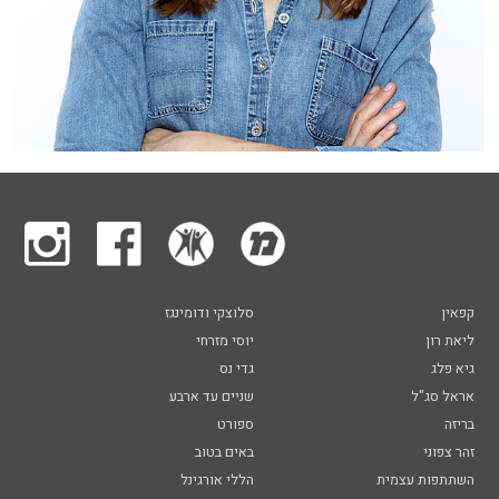
קפאין
סלוצקי ודומינגז
ליאת רון
יוסי מזרחי
גיא פלג
גדי נס
אראל סג"ל
שניים עד ארבע
בריזה
ספורט
זהר צפוני
באים בטוב
השתתפות עצמית
הללי אורגינל