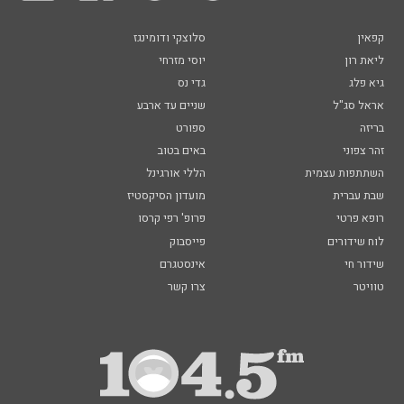
קפאין
סלוצקי ודומינגז
ליאת רון
יוסי מזרחי
גיא פלג
גדי נס
אראל סג"ל
שניים עד ארבע
בריזה
ספורט
זהר צפוני
באים בטוב
השתתפות עצמית
הללי אורגינל
שבת עברית
מועדון הסיקסטיז
רופא פרטי
פרופ' רפי קרסו
לוח שידורים
פייסבוק
שידור חי
אינסטגרם
טוויטר
צרו קשר