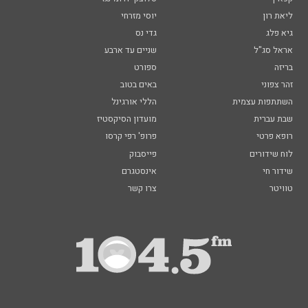
ליאת רון
יוסי מזרחי
גיא פלג
גדי נס
אראל סג"ל
שניים עד ארבע
בריזה
ספורט
זהר צפוני
באים בטוב
השתתפות עצמית
הללי אורגינל
שבת עברית
מועדון הסיקסטיז
רופא פרטי
פרופ' רפי קרסו
לוח שידורים
פייסבוק
שידור חי
אינסטגרם
טוויטר
צרו קשר