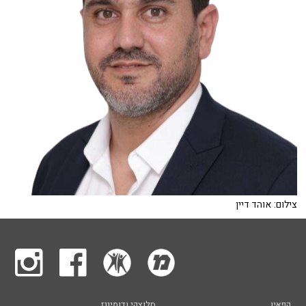
צילום: אוהד דיין
קפאין
סלוצקי ודומינגז