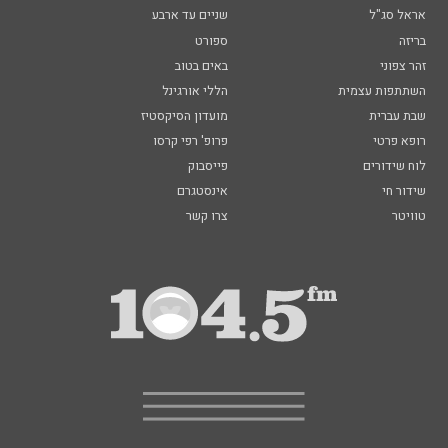
אראל סג"ל
שניים עד ארבע
בריזה
ספורט
זהר צפוני
באים בטוב
השתתפות עצמית
הללי אורגינל
שבת עברית
מועדון הסיקסטיז
רופא פרטי
פרופ' רפי קרסו
לוח שידורים
פייסבוק
שידור חי
אינסטגרם
טוויטר
צרו קשר