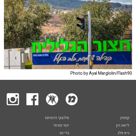
Photo by Ayal Marglolin/Flash90
קפאין
סלוצקי ודומינגז
ליאת רון
יוסי מזרחי
גיא פלג
גדי נס