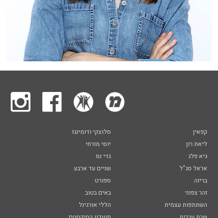
קפאין
סלוצקי ודומינגז
ליאת רון
יוסי מזרחי
גיא פלג
גדי נס
אראל סג"ל
שניים עד ארבע
בריזה
ספורט
זהר צפוני
באים בטוב
השתתפות עצמית
הללי אורגינל
שבת עברית
מועדון הסיקסטיז