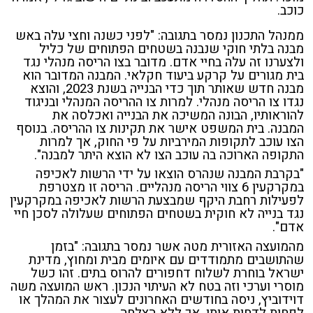
כוכב.
ממנהל התכנון נמסר בתגובה: "לפני כשנה וחצי עלה באש
מבנה בלתי חוקי שנבנה בשטחים הפתוחים של כליל
ולצערנו זה עלה בחיי אדם. מדובר בצו הריסה מנהלי נגד
בית מגורים על קרקע ביעוד חקלאי. המבנה המדובר הוא
מבנה חדש שאותר תוך כדי הבנייה בשנת 2023, והוצא
נגדו צו הריסה מנהלי. למרות צו ההריסה המנהלי ובניגוד
להוראותיו, הבונה המשיכה את הבנייה ואכלסה את
המבנה. בית המשפט אישר את תקינות צו ההריסה. בנוסף
הצו עוכב לתקופות המירביות על פי החוק, אך למרות
התקופה הארוכה בה עוכב הצו לא הוצא היתר למבנה".
"בקרבת המבנה שנהרס הוצאו על ידי הרשות לאכיפה
במקרקעין 6 צווי הריסה מנהליים. הריסה זו מצטרפת
לפעילות רחבת היקף שמבצעת הרשות לאכיפה במקרקעין
נגד בנייה לא חוקית בשטחים הפתוחים שעלולה לסכן חיי
אדם".
מהמועצה האזורית מטה אשר נמסר בתגובה: "בזמן
שהתושבים מתמודדים עם איומים מבית ומחוץ, מדינת
ישראל בוחרת לשלוח דחפורים להרוס בתים. זהו כשל
מוסרי וערכי וזה בטח לא העיתוי הנכון. ראש המועצה משה
דוידוביץ, ניסה בחודשים האחרונים לעצור את המהלך או
לפחות לדחות אותו, אך ללא הצלחה.