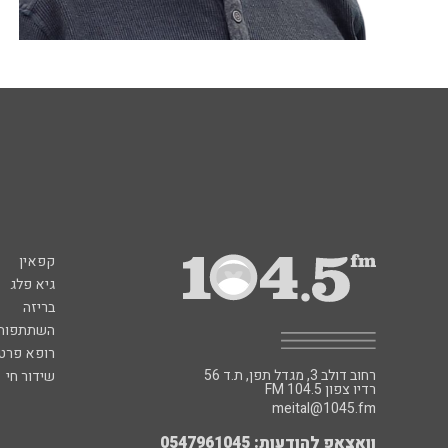
קפאין
גיא פלג
בריזה
השתתפות 
רופא פרטי
רחוב דולב 3, מגדל תפן, ת.ד 56
שידור חי
FM רדיו צפון 104.5
meital@1045.fm
וואצאפ להודעות: 0547961045