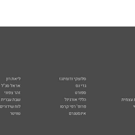
סלוצקי ודומינגז
ליאת רון
גדי נס
אראל סג"ל
ספורט
זהר צפוני
עצמית
הללי אורגינל
שבת עברית
פרופ' רפי קרסו
לוח שידורים
אינסטגרם
טוויטר