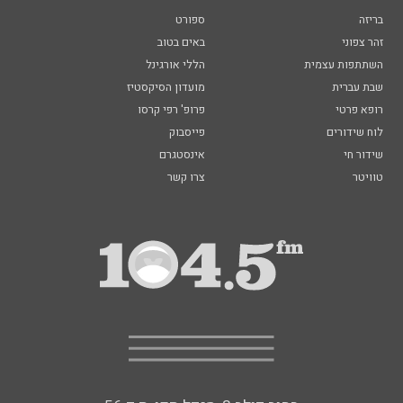
בריזה
ספורט
זהר צפוני
באים בטוב
השתתפות עצמית
הללי אורגינל
שבת עברית
מועדון הסיקסטיז
רופא פרטי
פרופ' רפי קרסו
לוח שידורים
פייסבוק
שידור חי
אינסטגרם
טוויטר
צרו קשר