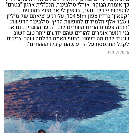
כך אומרת הבוקר אורלי סילבינגר, מנכ"לית ארגון "בטרם"
לבטיחות ילדים ונוער, בראיון ליואב מינץ בתוכנית
"קפאין" ברדיו צפון 104.5fm, על רקע יציאתם של מיליון
ו-125 אלף תלמידים לחופשת הקיץ. סילבינגר הדגישה:
"הרבה פעמים הורים מוותרים לבני הנוער הבוגרים. גם אם
בני הנוער אומרים להורים שהם יודעים יותר טוב חשוב
שנגיד להם מה דעתנו. ברגעי האמת החלטה שהם צריכים
לקבל מתבססת על הידע שהם קיבלו מההורים".
01/07/2026