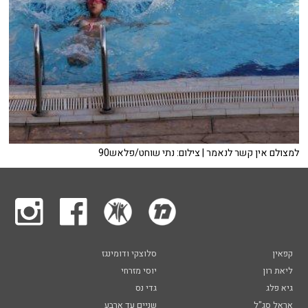
למצולם אין קשר לנאמר | צילום: נתי שוחט/פלאש90
קפאין
סלוצקי ודומינגז
ליאת רון
יוסי מזרחי
גיא פלג
גדי נס
אראל סג"ל
שניים עד ארבע