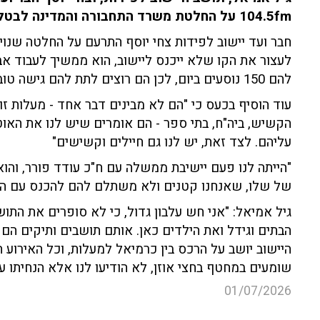
104.5fm על החלטת משרד התחבורה והמדינה לבטל קו משמעותי ביישוב בו הם מתגוררים
חבר ועד יישוב לפידות צחי יוסף התרעם על החלטה שנויה
לעצור את הקו שלא ייכנס ליישוב, הוא ממשיך לעבוד א
להם 150 נוסעים ביום, לכן הם רוצים לתת להם גישה טובה ומהירה יותר לכרמיאל בזמן קצר".
עוד הוסיף בכעס כי "הם לא מבינים דבר אחד - מעלות זו
הקשיש, ביה"ח, בתי ספר - הם אומרים שיש לנו את האוט
עליהם. לצד זאת, יש לנו גם חיילים וקשישים"
"הייתה לנו פעם יישיבת ממשלה עם ח"כ עודד פורר, ו
של שלו, שאנחנו קטנים ולא משתלם להם להכנס עם הק
גיל אמיאל: "אני חש עלבון גדול, כי לא סופרים את התו
הבתים וגידל ואת הילדים כאן. אותם תושבים ותיקים הם
היישוב יושב על הרכס בין כרמיאל למעלות, וכל האירוע ה
שומעים במחטף בחצי אוזן, לא הודיעו לנו אלא הנחיתו עלי
01/07/2026