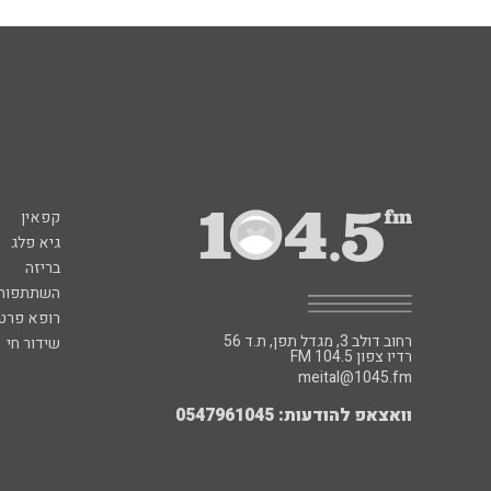
קפאין
גיא פלג
בריזה
השתתפות 
רופא פרטי
רחוב דולב 3, מגדל תפן, ת.ד 56
שידור חי
FM רדיו צפון 104.5
meital@1045.fm
וואצאפ להודעות: 0547961045