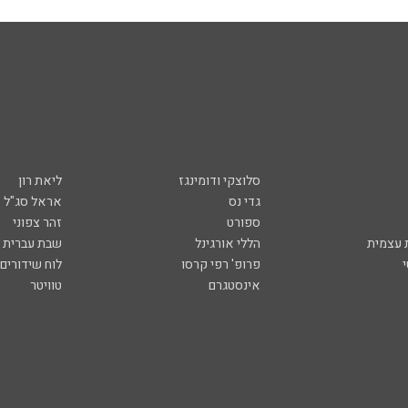
סלוצקי ודומינגז
ליאת רון
גדי נס
אראל סג"ל
ספורט
זהר צפוני
עצמית
הללי אורגינל
שבת עברית
פרופ' רפי קרסו
לוח שידורים
אינסטגרם
טוויטר