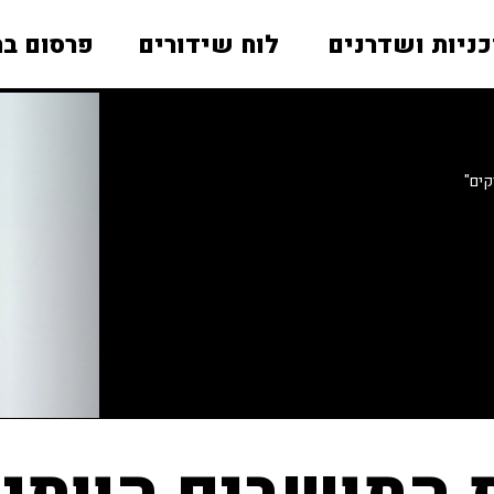
כניות ושדרנים
לוח שידורים
פרסום בר
קים"