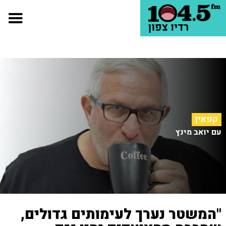
קפאין
עם יואב מינץ
"המשטר נערך לעימותים גדולים,