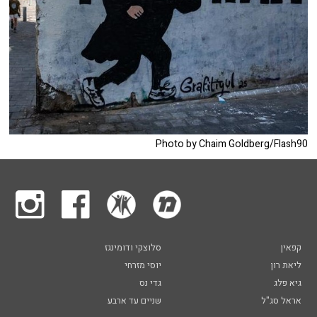
Photo by Chaim Goldberg/Flash90
קפאין
סלוצקי ודומינגז
ליאת רון
יוסי מזרחי
גיא פלג
גדי נס
אראל סג"ל
שניים עד ארבע