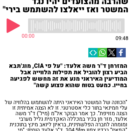
שהרבה מהצועדים יהיו נגד
המשטר ואז ייאלצו להשתמש בירי"
00:00
09:48
המזרחן ד"ר משה אלעד: "על פי CIA, מוג'תבא
הביע רצון להוביל את תפילות הלווייה אבל
המודיעין האיראני מנע את זה מחשש לפגיעה
בחייו. כמעט בטוח שהוא פצוע קשה"
"הכוונה של המשטר האיראני היתה להשתמש בהלוויה של
עלי חמינאי בתור כלי אסטרטגי. זו לא הצגה אמיתית זו
הצגה מזויפת". כך אמר הבוקר אל"מ (מיל') ד"ר משה
אלעד, מזר חן בכיר במכללה האקדמית גליל מערבי
ומומחה לחברה הפלשתינית, בראיון ליואב מינץ בתוכנית
"קפאין" ברדיו צפון 104.5fm. ד"ר אלעד הוסיף: "מי