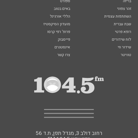
בריזה
ספורט
זהר צפוני
באים בטוב
השתתפות עצמית
הללי אורגינל
שבת עברית
מועדון הסיקסטיז
רופא פרטי
פרופ' רפי קרסו
לוח שידורים
פייסבוק
שידור חי
אינסטגרם
טוויטר
צרו קשר
רחוב דולב 3, מגדל תפן, ת.ד 56