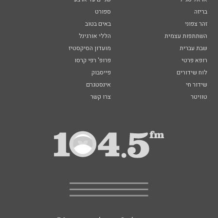
בריזה
ספורט
זהר צפוני
באים בטוב
השתתפות עצמית
הללי אורגינל
שבת עברית
מועדון הסיקסטיז
רופא פרטי
פרופ' רפי קרסו
לוח שידורים
פייסבוק
שידור חי
אינסטגרם
טוויטר
צרו קשר