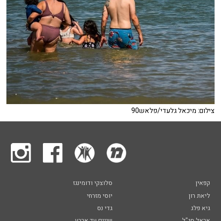
צילום: מיכאל גלעדי/פלאש90
קפאין
סלוצקי ודומינגז
ליאת רון
יוסי מזרחי
גיא פלג
גדי נס
אראל סג"ל
שניים עד ארבע