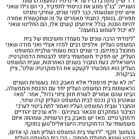
ד"ר שיין פתח בדבריו על אי מינויו למועצת הרשות
השנייה: "בג"ץ מונע את כניסתי לתפקיד, כי הם גילו שאני
איש ימין ושטענתי, כבר לפני שנים, שתיקי נתניהו
תפורים. בנוסף, כתבתי מאמרים על זה שתקשורת אמורה
להיות הוגנת. בגלל אירועים קשים אלו, הם החליטו שאני
לא יכול לשמש במועצה".
"לימדתי הרבה שנים על מעמדו וחשיבותו של בית
המשפט העליון. אלפים רבים למדו אצלי ואני מודה שאני
מתנצל בפניהם, כי שנים רבות טענתי שלבית המשפט
העליון, יש תפקיד משמעותי ביותר להבטחת הדמוקרטיה
הישראלית. כעת התברר בשנים האחרונות, שבית המשפט
העליון הוא המכשיר לקעקע את הדמוקרטיה שלנו", ציין
בביקורת.
"זה לא עניין פרסונלי אלא מאבק כוח. בעשרות השנים
הראשונות בית המשפט העליון יחד עם הכנסת והממשלה,
הבינו שהם אמורים לשרת חזון ציוני גדול", אמר. "מאז
שאהרון ברק נכנס לבית המשפט העליון קרה שינוי,
והתברר שבית המשפט העליו ואמור לתת ביטוי לערכי
הציבור המתקדם והנאור בעיניהם - ולא ערכים יהודיים
ודמוקרטיים. מאז יש מאבק בין הרשויות, שמהווה איום
משמעותי על הדמוקרטיה הישראלית"טען בתוקף.
בהמשך תקף: "לדעתי בית המשפט העליון חצה קו אדום,
וברגע שהוא מתעלם מהחוק - הרי בית המשפט העליון