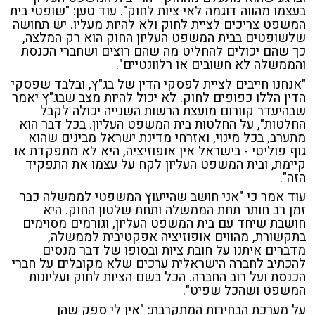
בעצמו מהווה דוגמה לאי ציות לחוק". עוד טען: "שופטי בית
המשפט צריכים לציית לחוק ולא להיות מעליו. יש תחושה
שלשופטים בבית המשפט העליון החוק הוא רק המלצה,
כך שהם יכולים להחליט מה שהם רוצים ושחברי הכנסת
והממשלה לא חשובים או רלוונטיים".
"אנחנו חייבים לציית לפסקי הדין של בג"ץ, ובלבד שפסקי
הדין הללו כפופים לחוק. לא יכול להיות מצב שבג"ץ יאמר
שבהיעדר קוורום מועצת הרשות השנייה יכולה לקבל
החלטות", על החלטות בית המשפט העליון. בכל דבר הוא
מתערב, בכל מינוי, ואזרחי מדינת ישראל מבינים שהוא
גוף פוליטי - בישראל אין אופוזיציה, היא לא מתפקדת או
קיימת, ובית המשפט העליון לקח על עצמו את התפקיד
הזה".
עוד אמר כי "אני חושב שהייעוץ המשפטי לממשלה כבר
זמן רב חותר תחת הממשלה ותחת שלטון החוק. היא
חושבת שיחד עם בית המשפט העליון, וגורמים מסוימים
בתקשורת, מהווים אופוזיציה אפקטיבית לממשלה,
מדברים איתנו על חובת ציות ובסופו של דבר מנסים
להכתיב לחברה הישראלית ערכים שלא מקובלים על חברי
הכנסת ועל רוב החברה. הכל בשם הציות לחוק ועליונות
המשפט ושהכל שפיט".
על מערכת הבחירות המתקרבת: "אין לי ספק שהן