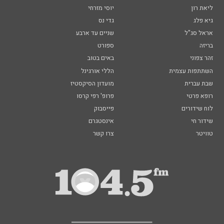
ליאת רון
יוסי מזרחי
גיא פלג
גדי נס
אראל סג"ל
שניים עד ארבע
בריזה
ספורט
זהר צפוני
באים בטוב
השתתפות עצמית
הללי אורגינל
שבת עברית
מועדון הסיקסטיז
רופא פרטי
פרופ' רפי קרסו
לוח שידורים
פייסבוק
שידור חי
אינסטגרם
טוויטר
צרו קשר