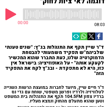
דוגמה לאי ציות לחוק"
00:00
08:03
ד"ר שיין תקף את התנהלות בג"ץ: "שנים טענתי
שלביהמ"ש תפקיד משמעותי להבטחת
הדמוקרטיה שלנו, כעת התברר שהוא המכשיר
לקעקע אותה" • על האופוזיציה: בישראל אין
כזו, היא לא מתפקדת - ובג"ץ לקח את התפקיד
הזה"
ד"ר חיים שיין, מיועד לחברות במועצת הרשות השנייה
לטלוויזיה ולרדיו ופרשן משפטי, שוחח עם גדי נס
ברדיו צפון 104.5FM תקף את התנהלות בית המשפט
וטען שהוא מתעלם מהחוק ונמצא מעליו.