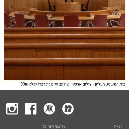
בית המשפט העליון - צילום ארכיון | צילום: חיים גולדברג/פלאש90
קפאין
סלוצקי ודומינגז