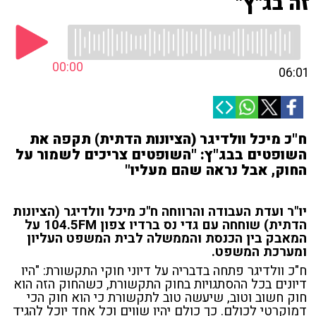
זה בג"ץ"
00:00
06:01
ח"כ מיכל וולדיגר (הציונות הדתית) תקפה את
השופטים בבג"ץ: "השופטים צריכים לשמור על
החוק, אבל נראה שהם מעליו"
יו"ר ועדת העבודה והרווחה ח"כ מיכל וולדיגר (הציונות
הדתית) שוחחה עם גדי נס ברדיו צפון 104.5FM על
המאבק בין הכנסת והממשלה לבית המשפט העליון
ומערכת המשפט.
ח"כ וולדיגר פתחה בדבריה על דיוני חוקי התקשורת: "היו
דיונים בכל ההסתגויות בחוק התקשורת, כשהחוק הזה הוא
חוק חשוב וטוב, שיעשה טוב לתקשורת כי הוא חוק הכי
דמוקרטי לכולם. כך כולם יהיו שווים וכל אחד יוכל להגיד