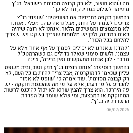
מה שהוא חושב, ולא רק קבוצה מסוימת בישראל. בג"ץ
מתיימר לשלוט במדינה, וזה לא כך".
בהמשך תקפה בחריפות את השופטים: "שופטי בג"ץ
צריכים לשמור על החוק, אבל נראה שהם מעליו. אנחנו
לא ממצמצים וממשיכים הלאה. אנחנו לא רוצה שיהיה
כאוס במדינה, ולכן יש מלחמות שצריך בשקט ויש שצריך
להלחם בכל הכוח".
"למדנו שאנחנו לא יכולים לסמוך על אף אחד אלא על
עצמנו. ולשים סימני שאלה גדולים גם כשהרמטכ"ל
מדבר - לכן אנחנו מתעקשים ואין ברירה", ציינה.
בהמשך הוסיפה: "אנחנו רוצים בג"ץ חזק וטוב, ובית משפט
עליון שנאמן לדמוקרטיה ,אבל צריך להיות בו כל העם, לא
רק קבוצה מסוימת", עוד אמרה כי "שופט לא אמור
להכריע על פי דעתו, אלא על פי מה שהכנסת חוקקה - יש
פה היררכה. הוא צריך להבין שהוא לא יכול להיכנס לרשות
המחוקקת או המבצעת, ומי שלא שומר על הפרדת
הרשויות זה בג"ץ".
06/07/2026