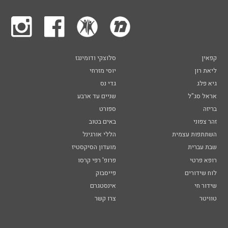
קפאין
סלוצקי ודומינגז
ליאת רון
יוסי מזרחי
גיא פלג
גדי נס
אראל סג"ל
שניים עד ארבע
בריזה
ספורט
זהר צפוני
באים בטוב
השתתפות עצמית
הללי אורגינל
שבת עברית
מועדון הסיקסטיז
רופא פרטי
פרופ' רפי קרסו
לוח שידורים
פייסבוק
שידור חי
אינסטגרם
טוויטר
צרו קשר