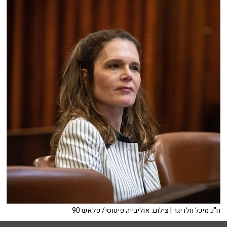
ח"כ מיכל וולדיגר | צילום: אוליבייה פיטוסי/ פלאש 90