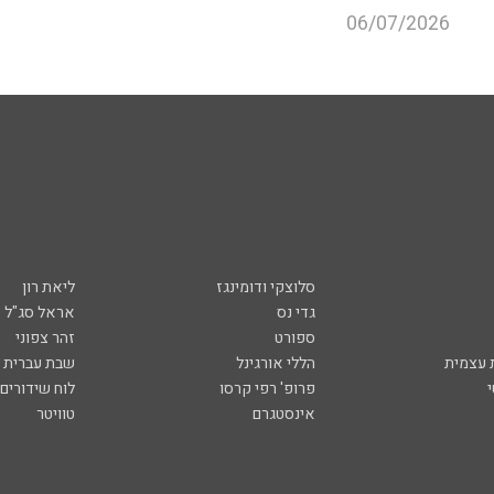
06/07/2026
סלוצקי ודומינגז
ליאת רון
גדי נס
אראל סג"ל
ספורט
זהר צפוני
עצמית
הללי אורגינל
שבת עברית
פרופ' רפי קרסו
לוח שידורים
אינסטגרם
טוויטר