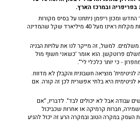
פריפריה ובמרכז הארץ.
החדש ומכון ריפמן ניתחנו על בסיס מקורות
גלויים, מה הנזק למשק הישראלי מפרוטקשן. אחרי הנחות מקלות ראינו מעל 40 מיליארד שקל שהמדינה
משלמים. למשל, זה מייקר לנו את עלויות הבניה
 משלם פרוטקשן. הוא אומר 'כשאני חשוף מול
ן - כי יותר כלכלי לי'".
לגיטימית' מוציאה חשבונית והקבלן לא מדווח.
 לגיטימית היא בלתי אפשרית לכן זה קורה. אם
ם עבודה אבל לא יכולים לבד". לדבריו, "אם
השמירה, חברות קרמיקה או אחרות שכביכול
 העסק במקרה הטוב ובמקרה הרע זה יכול להגיע