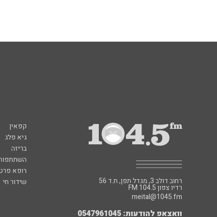
קפאין
גיא פלג
בריזה
השתתפות 
רופא פרטי
רחוב דולב 3, מגדל תפן, ת.ד 56
שידור חי
FM רדיו צפון 104.5
meital@1045.fm
וואצאפ להודעות: 0547961045