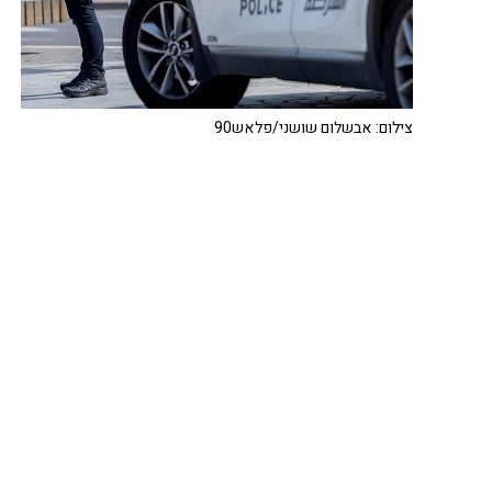
צילום: אבשלום שושני/פלאש90