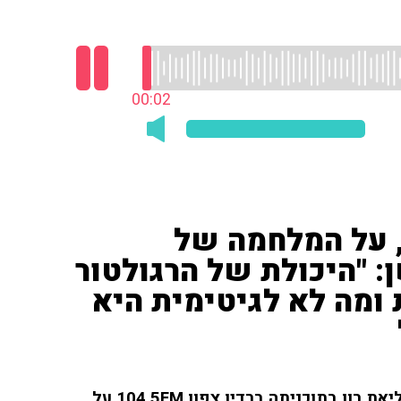
00:03
, על המלחמה של
 "היכולת של הרגולטור
 ומה לא לגיטימית היא
חגי רזניק, ראש מכון ריפמן לפיתוח הנגב, שוחח עם ליאת רון בתוכניתה ברדיו צפון 104.5FM על