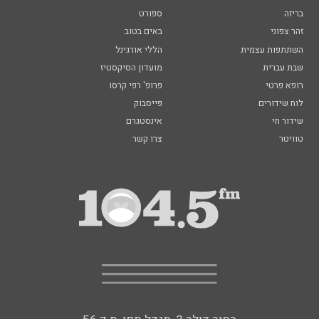
בריזה
ספורט
זהר צפוני
באים בטוב
השתתפות עצמית
הללי אורגינל
שבת עברית
מועדון הסיקסטיז
רופא פרטי
פרופ' רפי קרסו
לוח שידורים
פייסבוק
שידור חי
אינסטגרם
טוויטר
צרו קשר