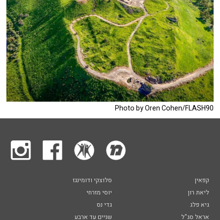
Photo by Oren Cohen/FLASH90
קפאין
סלוצקי ודומינגז
ליאת רון
יוסי מזרחי
גיא פלג
גדי נס
אראל סג"ל
שניים עד ארבע