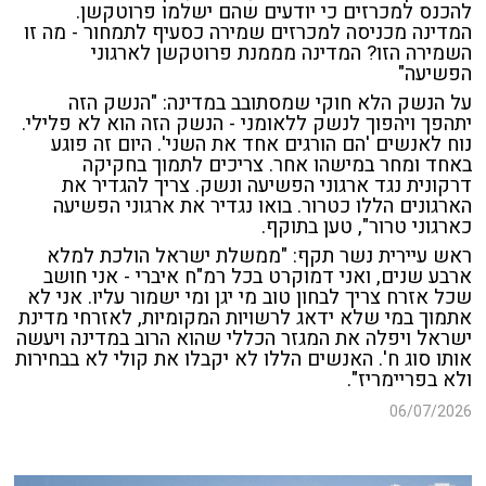
להכנס למכרזים כי יודעים שהם ישלמו פרוטקשן.
המדינה מכניסה למכרזים שמירה כסעיף לתמחור - מה זו
השמירה הזו? המדינה מממנת פרוטקשן לארגוני
הפשיעה"
על הנשק הלא חוקי שמסתובב במדינה: "הנשק הזה
יתהפך ויהפוך לנשק ללאומני - הנשק הזה הוא לא פלילי.
נוח לאנשים 'הם הורגים אחד את השני'. היום זה פוגע
באחד ומחר במישהו אחר. צריכים לתמוך בחקיקה
דרקונית נגד ארגוני הפשיעה ונשק. צריך להגדיר את
הארגונים הללו כטרור. בואו נגדיר את ארגוני הפשיעה
כארגוני טרור", טען בתוקף.
ראש עיירית נשר תקף: "ממשלת ישראל הולכת למלא
ארבע שנים, ואני דמוקרט בכל רמ"ח איברי - אני חושב
שכל אזרח צריך לבחון טוב מי יגן ומי ישמור עליו. אני לא
אתמוך במי שלא ידאג לרשויות המקומיות, לאזרחי מדינת
ישראל ויפלה את המגזר הכללי שהוא הרוב במדינה ויעשה
אותו סוג ח'. האנשים הללו לא יקבלו את קולי לא בבחירות
ולא בפריימריז".
06/07/2026