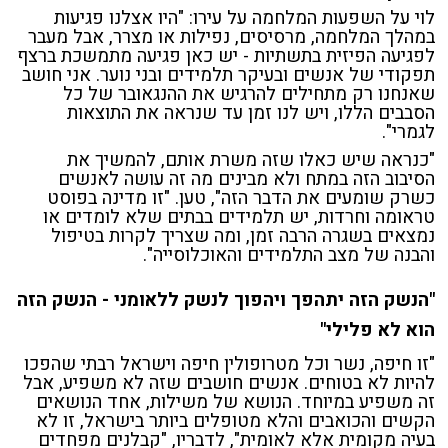
לוי על השפעות המלחמה על עירו: "היו אצלנו פגיעות
במהלך המלחמה, מרסיסים, נפילות או מצרר, אבל מעבר
לפגיעה הפיזית בתשתיות - יש כאן פגיעה מתמשכת ברצף
תפקודי של אנשים ובעיקר תלמידים ובני נוער. אני חושב
שאנחנו רק מתחילים להרגיש את ההנגאובר של כל
הסבבים הללו, ויש לנו זמן עד שנראה את התוצאות
לגמרי".
"כנראה שיש כאלו שזה משרת אותם, להמשיך את
הסיבוב הזה במתח ולא מבינים מה זה עושה לאנשים
כשרק שומעים את הדבר הזה", טען. "זו מדינה בפוסט
טראומה וחרדות, יש תלמידים בבתים שלא לומדים או
נמצאים בשגרה הרבה זמן, ומה שצריך לקרות בטיפול
והבנה של מצב התלמידים והאוכלוסייה".
"הנשק הזה יתהפך ויהפוך לנשק ללאומני - הנשק הזה
הוא לא פלילי"
"זו חיפה, נשר וכל מטרופולין חיפה וישראל רבתי שהפכו
להיות לא בטוחים. אנשים חושבים שזה לא משפיע, אבל
זה משפיע במיוחד. הנושא של משילות, אחד הנושאים
הקשים והכואבים והלא מטופלים ביותר בישראל, זו לא
בעיה מקומית אלא לאומית", לדבריו, "קבלנים מפחדים