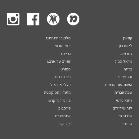
קפאין
סלוצקי ודומינגז
ליאת רון
יוסי מזרחי
גיא פלג
גדי נס
אראל סג"ל
שניים עד ארבע
בריזה
ספורט
זהר צפוני
באים בטוב
השתתפות עצמית
הללי אורגינל
שבת עברית
מועדון הסיקסטיז
רופא פרטי
פרופ' רפי קרסו
לוח שידורים
פייסבוק
שידור חי
אינסטגרם
טוויטר
צרו קשר