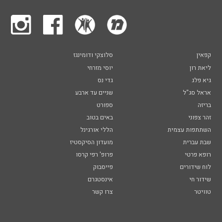
קפאין
סלוצקי ודומינגז
ליאת רון
יוסי מזרחי
גיא פלג
גדי נס
אראל סג"ל
שניים עד ארבע
בריזה
ספורט
זהר צפוני
באים בטוב
השתתפות עצמית
הללי אורגינל
שבת עברית
מועדון הסיקסטיז
רופא פרטי
פרופ' רפי קרסו
לוח שידורים
פייסבוק
שידור חי
אינסטגרם
טוויטר
צרו קשר