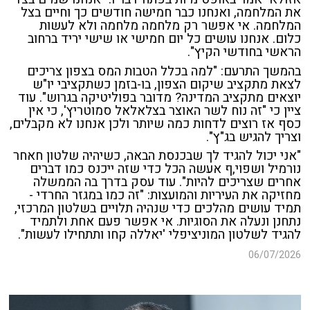
את המלחמה, ואנחנו כבר חמישה חודשים כך וחיים בצל
המלחמה. אי אפשר רק מלחמה מלחמה ולא לעשות
כלום. אנחנו עושים כל יום חמישי או שישי יריד ברחוב
הראשי בחודשי הקיץ".
בהמשך התרעם: "למה בכלל הטבות המס בצפון צריכים
לצאת מתקציב שיקום הצפון, בו-בזמן כשתקציבי יו"ש
יוצאים מתקציב המדינה? מדובר בפוליטיקה בגרוש". עוד
ציין כי "זה נוח לשר האוצר בצלאלאל סמוטריץ', כי אין
כסף אז רוצים לדחות כמה שיותר ולכן אנחנו לא מקבלים,
וצריך להגיש בג"ץ".
"אני יכול להגיד לך שבכנסת הבאה, כשיהיה שלטון חאחר
נורמיל ושפוי,ף אעשה הכל כדי שזה ייכנס כמו דברים
אחרים שצריכים להיות". עוד עסק בדרך בה הממשלה
מחזיקה את העיריות והמועצות: "זה כמו במגזר החרדי -
תמיד עושים מהלכים כדי שנהיה תלויים בשלטון המרכזי,
נתחנן ונעלה את הסוגיות. אי אפשר פעם אחת ולתמיד
להגיד לשלטון המוניציפלי 'יאללה קחו ותתחילו לעשות".
06/07/2026