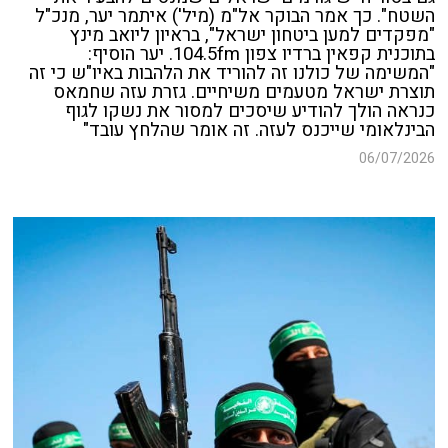
השטח". כך אמר הבוקר אל"מ (מיל') איתמר יער, מנכ"ל
"מפקדים למען ביטחון ישראל", בראיון ליואב מינץ
בתוכנית קפאין ברדיו צפון 104.5fm. יער הוסיף:
"המשימה של כולנו זה להוריד את הלהבות באיו"ש כי זה
תוצרת ישראל מטעמים משיחיים. גזרת עזה שחמאס
כנראה הולך להודיע שיסכים למסור את נשקו לגוף
הבינלאומי שייכנס לעזה. זה אומר שהלחץ עובד"
06/07/2026