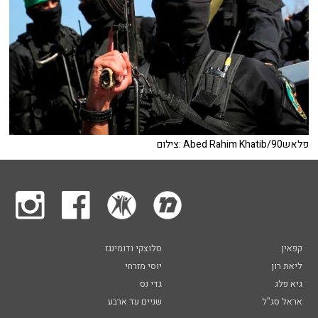
צילום: Abed Rahim Khatib/פלאש90
קפאין
סלוצקי ודומינגז
ליאת רון
יוסי מזרחי
גיא פלג
גדי נס
אראל סג"ל
שניים עד ארבע