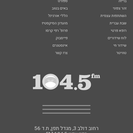
בריזה
ספורט
זהר צפוני
באים בטוב
השתתפות עצמית
הללי אורגינל
שבת עברית
מועדון הסיקסטיז
רופא פרטי
פרופ' רפי קרסו
לוח שידורים
פייסבוק
שידור חי
אינסטגרם
טוויטר
צרו קשר
רחוב דולב 3, מגדל תפן, ת.ד 56