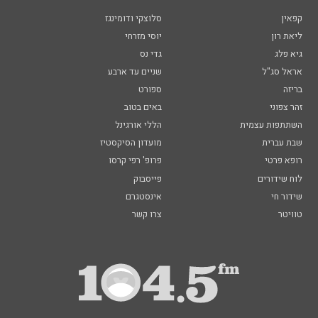
קפאין
סלוצקי ודומינגז
ליאת רון
יוסי מזרחי
גיא פלג
גדי נס
אראל סג"ל
שניים עד ארבע
בריזה
ספורט
זהר צפוני
באים בטוב
השתתפות עצמית
הללי אורגינל
שבת עברית
מועדון הסיקסטיז
רופא פרטי
פרופ' רפי קרסו
לוח שידורים
פייסבוק
שידור חי
אינסטגרם
טוויטר
צרו קשר