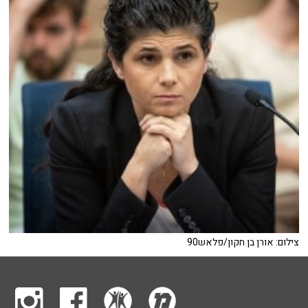
צילום: אורן בן חקון/פלאש90