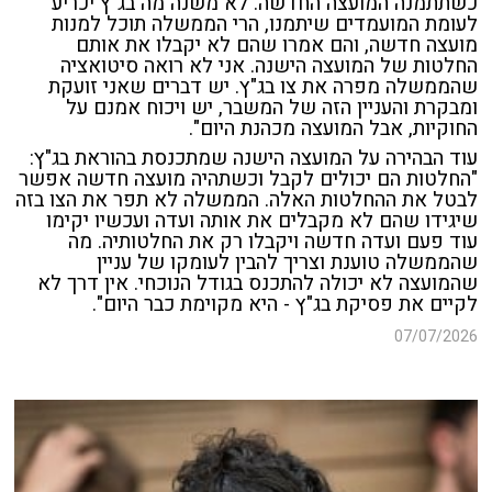
כשתתמנה המועצה החדשה. לא משנה מה בג"ץ יכריע
לעומת המועמדים שיתמנו, הרי הממשלה תוכל למנות
מועצה חדשה, והם אמרו שהם לא יקבלו את אותם
החלטות של המועצה הישנה. אני לא רואה סיטואציה
שהממשלה מפרה את צו בג"ץ. יש דברים שאני זועקת
ומבקרת והעניין הזה של המשבר, יש ויכוח אמנם על
החוקיות, אבל המועצה מכהנת היום".
עוד הבהירה על המועצה הישנה שמתכנסת בהוראת בג"ץ:
"החלטות הם יכולים לקבל וכשתהיה מועצה חדשה אפשר
לבטל את ההחלטות האלה. הממשלה לא תפר את הצו בזה
שיגידו שהם לא מקבלים את אותה ועדה ועכשיו יקימו
עוד פעם ועדה חדשה ויקבלו רק את החלטותיה. מה
שהממשלה טוענת וצריך להבין לעומקו של עניין
שהמועצה לא יכולה להתכנס בגודל הנוכחי. אין דרך לא
לקיים את פסיקת בג"ץ - היא מקוימת כבר היום".
07/07/2026