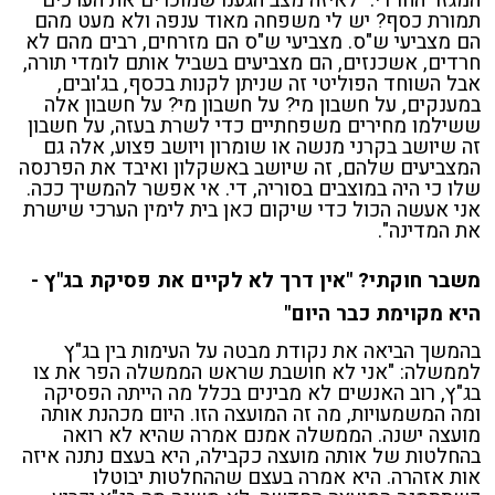
תמורת כסף? יש לי משפחה מאוד ענפה ולא מעט מהם
הם מצביעי ש"ס. מצביעי ש"ס הם מזרחים, רבים מהם לא
חרדים, אשכנזים, הם מצביעים בשביל אותם לומדי תורה,
אבל השוחד הפוליטי זה שניתן לקנות בכסף, בג'ובים,
במענקים, על חשבון מי? על חשבון מי? על חשבון אלה
ששילמו מחירים משפחתיים כדי לשרת בעזה, על חשבון
זה שיושב בקרני מנשה או שומרון ויושב פצוע, אלה גם
המצביעים שלהם, זה שיושב באשקלון ואיבד את הפרנסה
שלו כי היה במוצבים בסוריה, די. אי אפשר להמשיך ככה.
אני אעשה הכול כדי שיקום כאן בית לימין הערכי שישרת
את המדינה".
משבר חוקתי? "אין דרך לא לקיים את פסיקת בג"ץ -
היא מקוימת כבר היום"
בהמשך הביאה את נקודת מבטה על העימות בין בג"ץ
לממשלה: "אני לא חושבת שראש הממשלה הפר את צו
בג"ץ, רוב האנשים לא מבינים בכלל מה הייתה הפסיקה
ומה המשמעויות, מה זה המועצה הזו. היום מכהנת אותה
מועצה ישנה. הממשלה אמנם אמרה שהיא לא רואה
בהחלטות של אותה מועצה כקבילה, היא בעצם נתנה איזה
אות אזהרה. היא אמרה בעצם שההחלטות יבוטלו