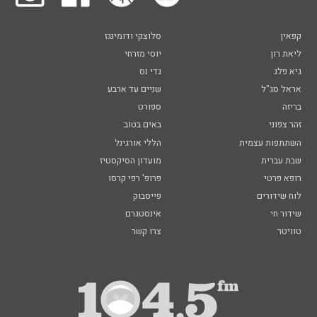
קפאין
סלוצקי ודומינגז
ליאת רון
יוסי מזרחי
גיא פלג
גדי נס
אראל סג"ל
שניים עד ארבע
בריזה
ספורט
זהר צפוני
באים בטוב
השתתפות עצמית
הללי אורגינל
שבת עברית
מועדון הסיקסטיז
רופא פרטי
פרופ' רפי קרסו
לוח שידורים
פייסבוק
שידור חי
אינסטגרם
טוויטר
צרו קשר