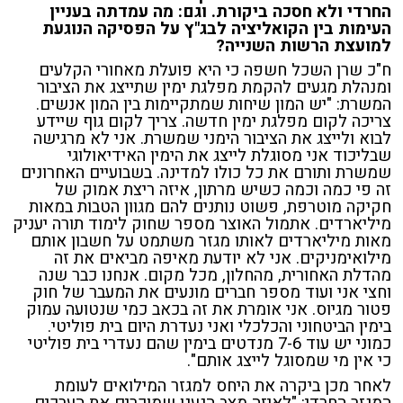
החרדי ולא חסכה ביקורת. וגם: מה עמדתה בעניין
העימות בין הקואליציה לבג"ץ על הפסיקה הנוגעת
למועצת הרשות השנייה?
ח"כ שרן השכל חשפה כי היא פועלת מאחורי הקלעים
ומנהלת מגעים להקמת מפלגת ימין שתייצג את הציבור
המשרת: "יש המון שיחות שמתקיימות בין המון אנשים.
צריכה לקום מפלגת ימין חדשה. צריך לקום גוף שיידע
לבוא ולייצג את הציבור הימני שמשרת. אני לא מרגישה
שבליכוד אני מסוגלת לייצג את הימין האידיאולוגי
שמשרת ותורם את כל כולו למדינה. בשבועיים האחרונים
זה פי כמה וכמה כשיש מרתון, איזה ריצת אמוק של
חקיקה מוטרפת, פשוט נותנים להם מגוון הטבות במאות
מיליארדים. אתמול האוצר מספר שחוק לימוד תורה יעניק
מאות מיליארדים לאותו מגזר משתמט על חשבון אותם
מילואימניקים. אני לא יודעת מאיפה מביאים את זה
מהדלת האחורית, מהחלון, מכל מקום. אנחנו כבר שנה
וחצי אני ועוד מספר חברים מונעים את המעבר של חוק
פטור מגיוס. אני אומרת את זה בכאב כמי שנטועה עמוק
בימין הביטחוני והכלכלי ואני נעדרת היום בית פוליטי.
כמוני יש עוד 7-6 מנדטים בימין שהם נעדרי בית פוליטי
כי אין מי שמסוגל לייצג אותם".
לאחר מכן ביקרה את היחס למגזר המילואים לעומת
המגזר החרדי: "לאיזה מצב הגענו שמוכרים את הערכים