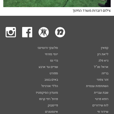
צילום דוברות משרד החינוך
קפאין
סלוצקי ודומינגז
ליאת רון
יוסי מזרחי
גיא פלג
גדי נס
אראל סג"ל
שניים עד ארבע
בריזה
ספורט
זהר צפוני
באים בטוב
השתתפות עצמית
הללי אורגינל
שבת עברית
מועדון הסיקסטיז
רופא פרטי
פרופ' רפי קרסו
לוח שידורים
פייסבוק
שידור חי
אינסטגרם